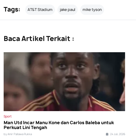
Tags:
AT&T Stadium
jake paul
mike tyson
Baca Artikel Terkait :
Sport
Man Utd Incar Manu Kone dan Carlos Baleba untuk
Perkuat Lini Tengah
by Amir Pallawa Rukka
24 Juli, 2026