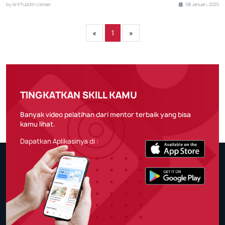
by Arif Fuddin Usman
08 Januari, 2025
«
1
»
TINGKATKAN SKILL KAMU
Banyak video pelatihan dari mentor terbaik yang bisa
kamu lihat.
Dapatkan Aplikasinya di :