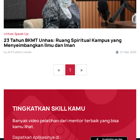
Unhas Speak Up
23 Tahun BKMT Unhas: Ruang Spiritual Kampus yang
Menyeimbangkan Ilmu dan Iman
by Arif Fuddin Usman
07 Mei, 2025
«
1
»
TINGKATKAN SKILL KAMU
Banyak video pelatihan dari mentor terbaik yang bisa
kamu lihat.
Dapatkan Aplikasinya di :