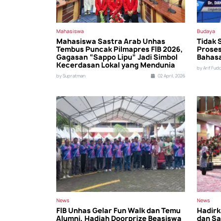
Mahasiswa
Budaya
Mahasiswa Sastra Arab Unhas
Tidak 
Tembus Puncak Pilmapres FIB 2026,
Prose
Gagasan “Sappo Lipu” Jadi Simbol
Bahas
Kecerdasan Lokal yang Mendunia
by Arif Fud
by Supratman
02 April, 2026
News
News
FIB Unhas Gelar Fun Walk dan Temu
Hadirk
Alumni, Hadiah Doorprize Beasiswa
dan Sa