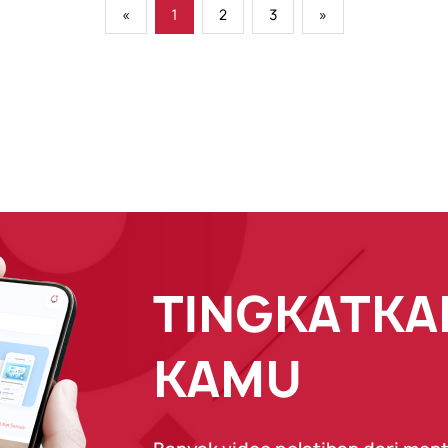
«
1
2
3
»
TINGKATKAN
KAMU