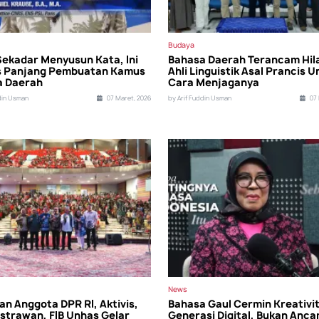
Budaya
Sekadar Menyusun Kata, Ini
Bahasa Daerah Terancam Hil
s Panjang Pembuatan Kamus
Ahli Linguistik Asal Prancis 
a Daerah
Cara Menjaganya
din Usman
07 Maret, 2026
by Arif Fuddin Usman
07 
News
an Anggota DPR RI, Aktivis,
Bahasa Gaul Cermin Kreativi
strawan, FIB Unhas Gelar
Generasi Digital, Bukan Anc