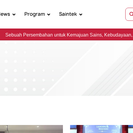
News
Program
Saintek
embahan untuk Kemajuan Sains, Kebudayaan, dan Kemanusia