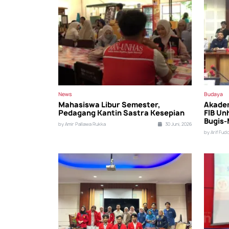
News
Budaya
Mahasiswa Libur Semester,
Akademi
Pedagang Kantin Sastra Kesepian
FIB Un
Bugis-
by Amir Pallawa Rukka
30 Juni, 2026
by Arif Fud