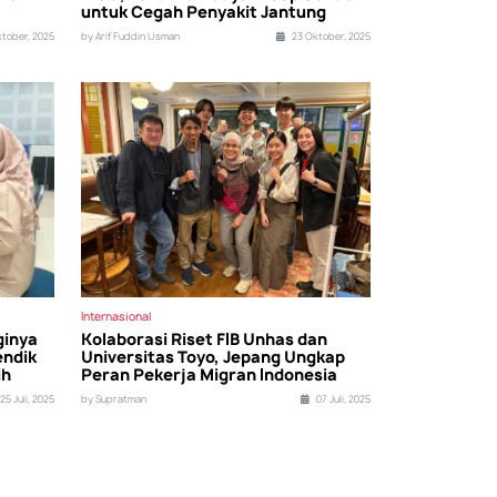
untuk Cegah Penyakit Jantung
tober, 2025
by Arif Fuddin Usman
23 Oktober, 2025
Internasional
ginya
Kolaborasi Riset FIB Unhas dan
endik
Universitas Toyo, Jepang Ungkap
ih
Peran Pekerja Migran Indonesia
25 Juli, 2025
by Supratman
07 Juli, 2025