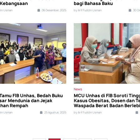
 Kebangsaan
bagi Bahasa Baku
din Usman
06 Desember, 2025
by Arif Fuddin Usman
30 Ok
News
 Tamu FIB Unhas, Bedah Buku
MCU Unhas di FIB Soroti Ting
ar Mendunia dan Jejak
Kasus Obesitas, Dosen dan T
uhan Rempah
Waspada Berat Badan Berleb
din Usman
25 Agustus, 2025
by Arif Fuddin Usman