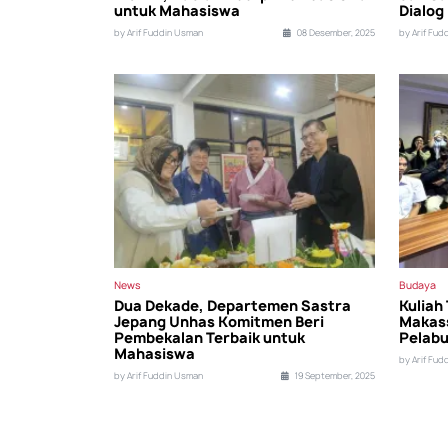
untuk Mahasiswa
Dialog
by Arif Fuddin Usman
08 Desember, 2025
by Arif Fud
News
Budaya
Dua Dekade, Departemen Sastra
Kuliah
Jepang Unhas Komitmen Beri
Makass
Pembekalan Terbaik untuk
Pelab
Mahasiswa
by Arif Fud
by Arif Fuddin Usman
19 September, 2025