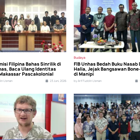
Budaya
si Filipina Bahas Sinrilik di
FIB Unhas Bedah Buku Nasab 
has, Baca Ulang Identitas
Halia, Jejak Bangsawan Bon
Makassar Pascakolonial
di Manipi
din Usman
23 Juni, 2026
by Arif Fuddin Usman