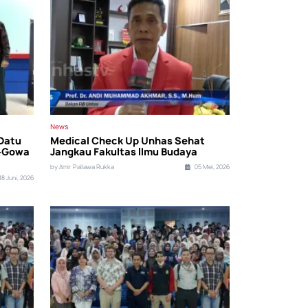
News
Datu
Medical Check Up Unhas Sehat
e-Gowa
Jangkau Fakultas Ilmu Budaya
by Amir Pallawa Rukka
05 Mei, 2026
18 Juni, 2026