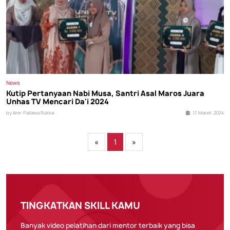
News
Kutip Pertanyaan Nabi Musa, Santri Asal Maros Juara
Unhas TV Mencari Da'i 2024
by Amir Pallawa Rukka
17 Maret, 2024
«
1
»
TINGKATKAN SKILL KAMU
Banyak video pelatihan dari mentor terbaik yang bisa