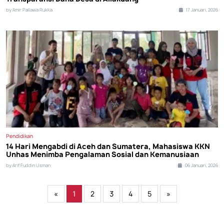
by Amir Pallawa Rukka
17 Januari, 2026
Pendidikan
14 Hari Mengabdi di Aceh dan Sumatera, Mahasiswa KKN
Unhas Menimba Pengalaman Sosial dan Kemanusiaan
by Arif Fuddin Usman
06 Januari, 2026
«
1
2
3
4
5
»