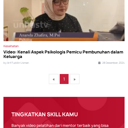
Kesehatan
Video: Kenali Aspek Psikologis Pemicu Pembunuhan dalam
Keluarga
by Arif Fuddin Usman
28 Desember, 2024
«
1
»
TINGKATKAN SKILL KAMU
Banyak video pelatihan dari mentor terbaik yang bisa