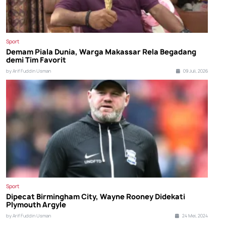
Sport
Demam Piala Dunia, Warga Makassar Rela Begadang
demi Tim Favorit
by Arif Fuddin Usman
09 Juli, 2026
Sport
Dipecat Birmingham City, Wayne Rooney Didekati
Plymouth Argyle
by Arif Fuddin Usman
24 Mei, 2024