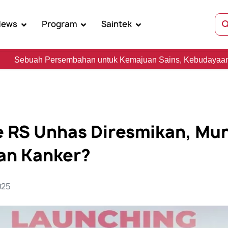
News
Program
Saintek
han untuk Kemajuan Sains, Kebudayaan, dan Kemanusiaan
e RS Unhas Diresmikan, Mu
an Kanker?
025