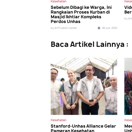
Kesehatan
Kese
Sebelum Dibagi ke Warga, Ini
Vid
Rangkaian Proses Kurban di
Ber
Masjid Ikhtiar Kompleks
by Ar
Perdos Unhas
by Arif Fuddin Usman
08 Juni, 2025
Baca Artikel Lainnya :
Kesehatan
Kese
Stanford-Unhas Alliance Gelar
Med
Pameran Kesehatan
Unh