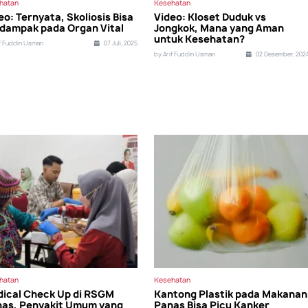
hatan
Kesehatan
eo: Ternyata, Skoliosis Bisa
Video: Kloset Duduk vs
dampak pada Organ Vital
Jongkok, Mana yang Aman
untuk Kesehatan?
if Fuddin Usman
07 Juli, 2025
by Arif Fuddin Usman
02 Desember, 202
hatan
Kesehatan
ical Check Up di RSGM
Kantong Plastik pada Makanan
as, Penyakit Umum yang
Panas Bisa Picu Kanker