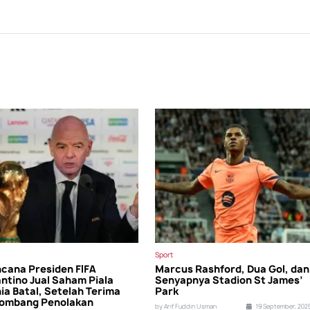
Sport
cana Presiden FIFA
Marcus Rashford, Dua Gol, dan
antino Jual Saham Piala
Senyapnya Stadion St James’
ia Batal, Setelah Terima
Park
ombang Penolakan
by Arif Fuddin Usman
19 September, 202