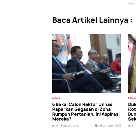
by Ar
Baca Artikel Lainnya :
News
Maka
6 Bakal Calon Rektor Unhas
Duk
Paparkan Gagasan di Zona
Kot
Rumpun Pertanian, Ini Aspirasi
Bun
Mereka?
Sek
by Arif Fuddin Usman
08 Oktober, 2025
by Ar