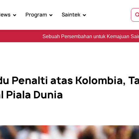
News
Program
Saintek
h Persembahan untuk Kemajuan Sains, Kebudayaan, dan Kem
u Penalti atas Kolombia, T
l Piala Dunia