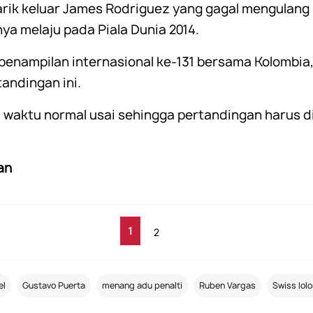
arik keluar James Rodriguez yang gagal mengulan
a melaju pada Piala Dunia 2014.
penampilan internasional ke-131 bersama Kolombia
andingan ini.
 waktu normal usai sehingga pertandingan harus d
an
1
2
el
Gustavo Puerta
menang adu penalti
Ruben Vargas
Swiss lol