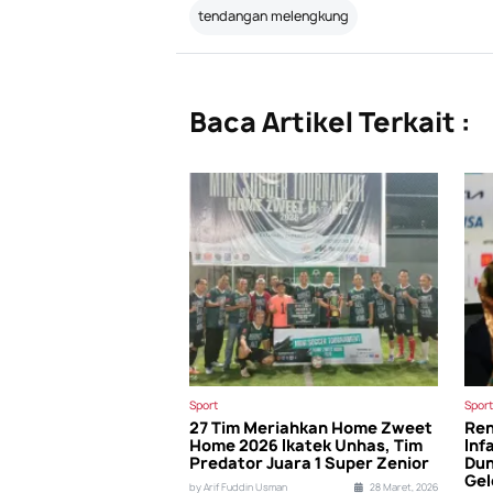
tendangan melengkung
Baca Artikel Terkait :
Sport
Sport
27 Tim Meriahkan Home Zweet
Ren
Home 2026 Ikatek Unhas, Tim
Inf
Predator Juara 1 Super Zenior
Dun
Gel
by Arif Fuddin Usman
28 Maret, 2026