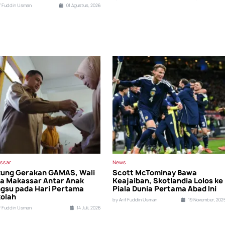
if Fuddin Usman
01 Agustus, 2026
ssar
News
ung Gerakan GAMAS, Wali
Scott McTominay Bawa
a Makassar Antar Anak
Keajaiban, Skotlandia Lolos ke
gsu pada Hari Pertama
Piala Dunia Pertama Abad Ini
olah
by Arif Fuddin Usman
19 November, 202
if Fuddin Usman
14 Juli, 2026