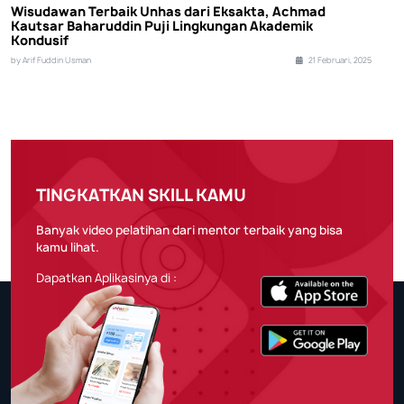
Wisudawan Terbaik Unhas dari Eksakta, Achmad
Kautsar Baharuddin Puji Lingkungan Akademik
Kondusif
by Arif Fuddin Usman
21 Februari, 2025
TINGKATKAN SKILL KAMU
Banyak video pelatihan dari mentor terbaik yang bisa
kamu lihat.
Dapatkan Aplikasinya di :