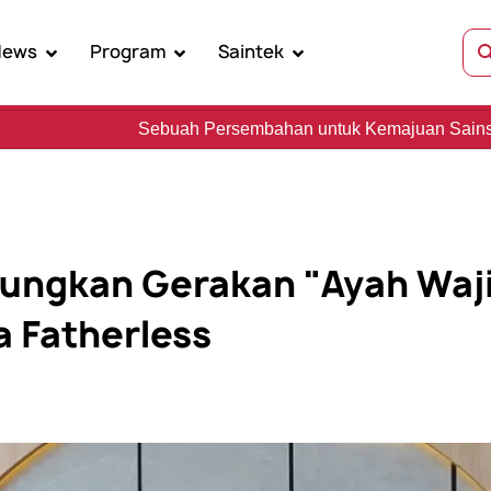
News
Program
Saintek
ah Persembahan untuk Kemajuan Sains, Kebudayaan, dan K
ungkan Gerakan "Ayah Waji
 Fatherless