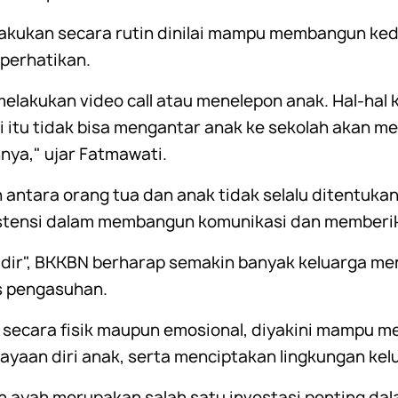
lakukan secara rutin dinilai mampu membangun ke
perhatikan.
melakukan video call atau menelepon anak. Hal-hal 
 itu tidak bisa mengantar anak ke sekolah akan m
nya," ujar Fatmawati.
 antara orang tua dan anak tidak selalu ditentuka
istensi dalam membangun komunikasi dan memberi
adir", BKKBN berharap semakin banyak keluarga me
s pengasuhan.
ik secara fisik maupun emosional, diyakini mamp
yaan diri anak, serta menciptakan lingkungan kelu
n ayah merupakan salah satu investasi penting d