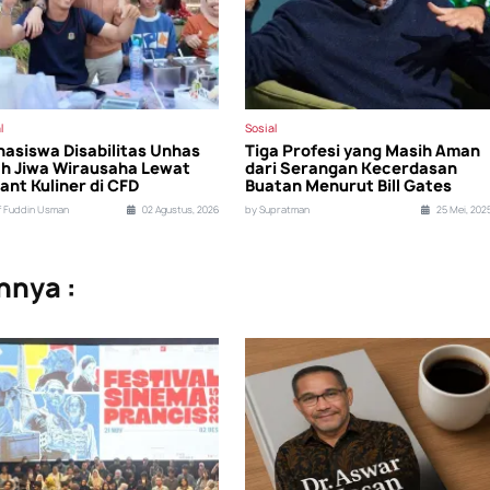
l
Sosial
asiswa Disabilitas Unhas
Tiga Profesi yang Masih Aman
h Jiwa Wirausaha Lewat
dari Serangan Kecerdasan
ant Kuliner di CFD
Buatan Menurut Bill Gates
if Fuddin Usman
02 Agustus, 2026
by Supratman
25 Mei, 202
nnya :