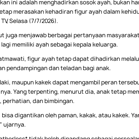
kan ini adalah menghadirkan sosok ayah, bukan hany
tetap merasakan kehadiran figur ayah dalam kehid
TV, Selasa (7/7/2026).
ut juga menjawab berbagai pertanyaan masyarakat
lagi memiliki ayah sebagai kepala keluarga.
tmawati, figur ayah tetap dapat dihadirkan melalui
n pendampingan dan teladan bagi anak.
-laki, maupun kakek dapat mengambil peran terseb
ya. Yang terpenting, menurut dia, anak tetap memili
perhatian, dan bimbingan.
 bisa digantikan oleh paman, kakak, atau kakek. Ya
" ujarnya.
atherless* tidak boleh dipandang sebagai persoal