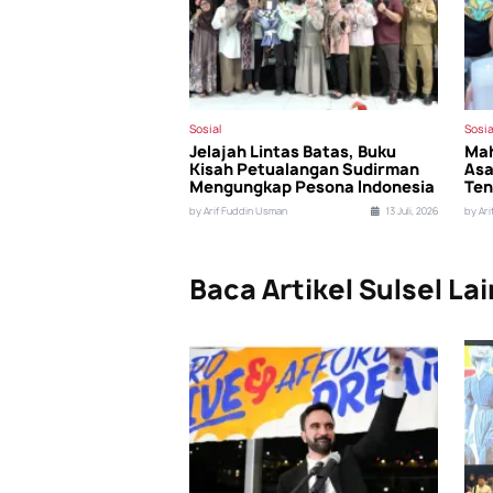
Sosial
Sosia
Jelajah Lintas Batas, Buku
Mah
Kisah Petualangan Sudirman
Asa
Mengungkap Pesona Indonesia
Ten
by Arif Fuddin Usman
13 Juli, 2026
by Ar
Baca Artikel Sulsel Lai