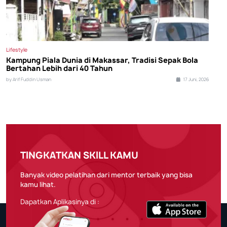
Lifestyle
Kampung Piala Dunia di Makassar, Tradisi Sepak Bola
Bertahan Lebih dari 40 Tahun
by Arif Fuddin Usman
17 Juni, 2026
TINGKATKAN SKILL KAMU
Banyak video pelatihan dari mentor terbaik yang bisa
kamu lihat.
Dapatkan Aplikasinya di :