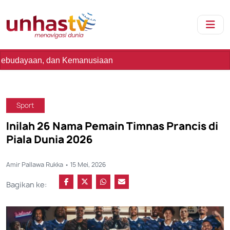
dan Kemanusiaan
Sport
Inilah 26 Nama Pemain Timnas Prancis di
Piala Dunia 2026
Amir Pallawa Rukka • 15 Mei, 2026
Bagikan ke: