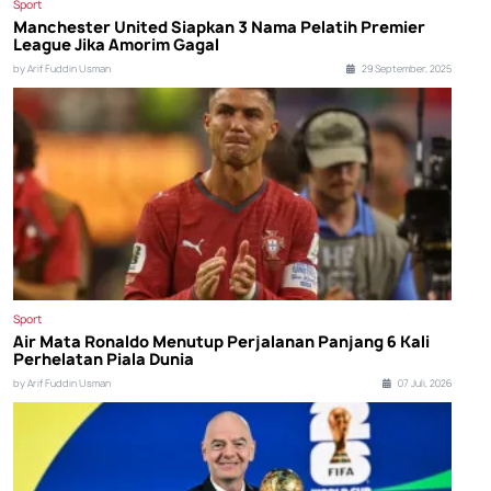
Sport
Manchester United Siapkan 3 Nama Pelatih Premier
League Jika Amorim Gagal
by Arif Fuddin Usman
29 September, 2025
Sport
Air Mata Ronaldo Menutup Perjalanan Panjang 6 Kali
Perhelatan Piala Dunia
by Arif Fuddin Usman
07 Juli, 2026