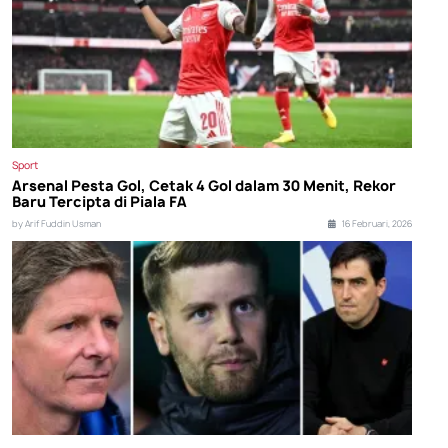
Sport
Arsenal Pesta Gol, Cetak 4 Gol dalam 30 Menit, Rekor
Baru Tercipta di Piala FA
by Arif Fuddin Usman
16 Februari, 2026