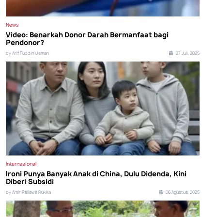
News
Video: Benarkah Donor Darah Bermanfaat bagi
Pendonor?
by Arif Fuddin Usman
27 Juli, 2025
Internasional
Ironi Punya Banyak Anak di China, Dulu Didenda, Kini
Diberi Subsidi
by Amir Pallawa Rukka
06 Agustus, 2025