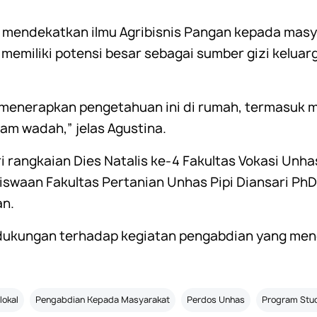
gin mendekatkan ilmu Agribisnis Pangan kepada mas
 memiliki potensi besar sebagai sumber gizi kelua
menerapkan pengetahuan ini di rumah, termasuk m
m wadah,” jelas Agustina.
i rangkaian Dies Natalis ke-4 Fakultas Vokasi Unha
iswaan Fakultas Pertanian Unhas
Pipi Diansari Ph
an.
dukungan terhadap kegiatan pengabdian yang me
lokal
Pengabdian Kepada Masyarakat
Perdos Unhas
Program Stud