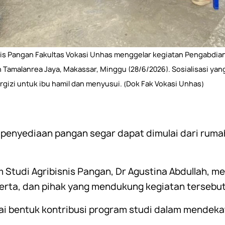
is Pangan Fakultas Vokasi Unhas menggelar kegiatan Pengabdia
 Tamalanrea Jaya, Makassar, Minggu (28/6/2026). Sosialisasi ya
gizi untuk ibu hamil dan menyusui. (Dok Fak Vokasi Unhas)
 penyediaan pangan segar dapat dimulai dari rum
 Studi Agribisnis Pangan, Dr Agustina Abdullah, m
rta, dan pihak yang mendukung kegiatan tersebut
gai bentuk kontribusi program studi dalam mendek