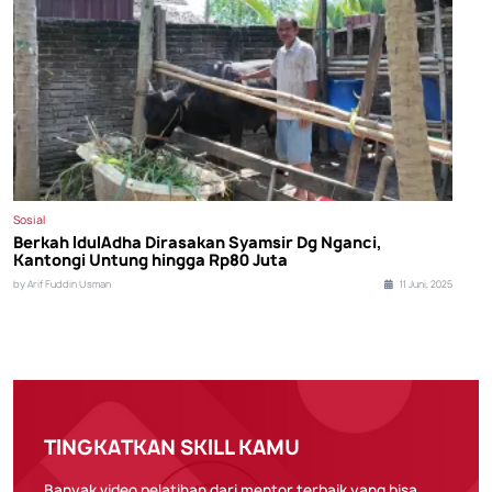
Sosial
Berkah IdulAdha Dirasakan Syamsir Dg Nganci,
Kantongi Untung hingga Rp80 Juta
by Arif Fuddin Usman
11 Juni, 2025
TINGKATKAN SKILL KAMU
Banyak video pelatihan dari mentor terbaik yang bisa