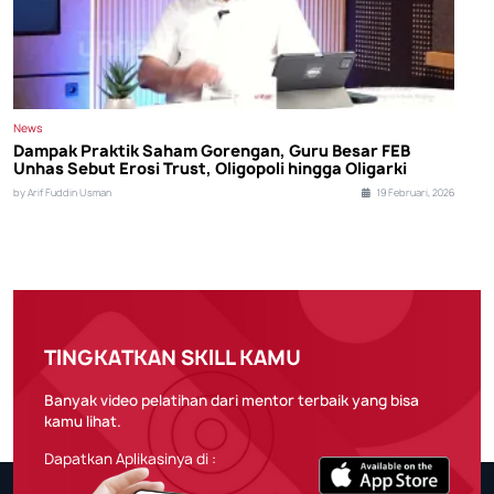
News
Dampak Praktik Saham Gorengan, Guru Besar FEB
Unhas Sebut Erosi Trust, Oligopoli hingga Oligarki
by Arif Fuddin Usman
19 Februari, 2026
TINGKATKAN SKILL KAMU
Banyak video pelatihan dari mentor terbaik yang bisa
kamu lihat.
Dapatkan Aplikasinya di :