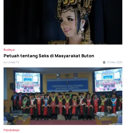
Budaya
Petuah tentang Seks di Masyarakat Buton
by Unhas TV
03 Mei, 2025
Pendidikan