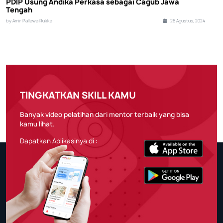
PDIP Usung Andika Perkasa sebagai Cagub Jawa
Tengah
by Amir Pallawa Rukka
26 Agustus, 2024
TINGKATKAN SKILL KAMU
Banyak video pelatihan dari mentor terbaik yang bisa
kamu lihat.
Dapatkan Aplikasinya di :