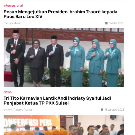
Internasional
Pesan Mengejutkan Presiden Ibrahim Traoré kepada
Paus Baru Leo XIV
by Supratman
14 Mei, 2025
News
Tri Tito Karnavian Lantik Andi Indriaty Syaiful Jadi
Penjabat Ketua TP PKK Sulsel
by Amir Pallawa Rukka
16 Januari, 2025