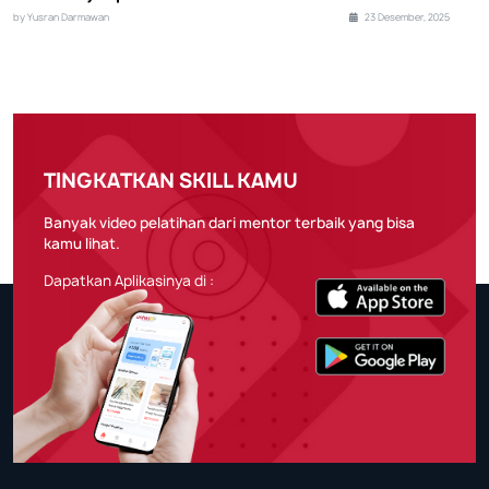
by Yusran Darmawan
23 Desember, 2025
TINGKATKAN SKILL KAMU
Banyak video pelatihan dari mentor terbaik yang bisa
kamu lihat.
Dapatkan Aplikasinya di :