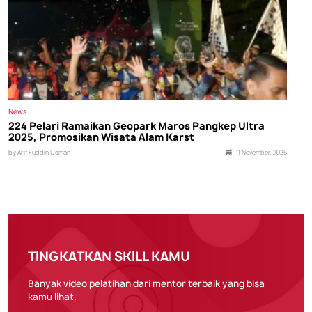
News
224 Pelari Ramaikan Geopark Maros Pangkep Ultra
2025, Promosikan Wisata Alam Karst
by Arif Fuddin Usman
11 November, 2025
TINGKATKAN SKILL KAMU
Banyak video pelatihan dari mentor terbaik yang bisa
kamu lihat.