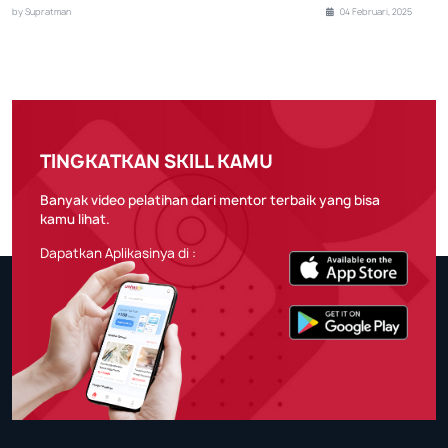
by Supratman
04 Februari, 2025
TINGKATKAN SKILL KAMU
Banyak video pelatihan dari mentor terbaik yang bisa
kamu lihat.
Dapatkan Aplikasinya di :