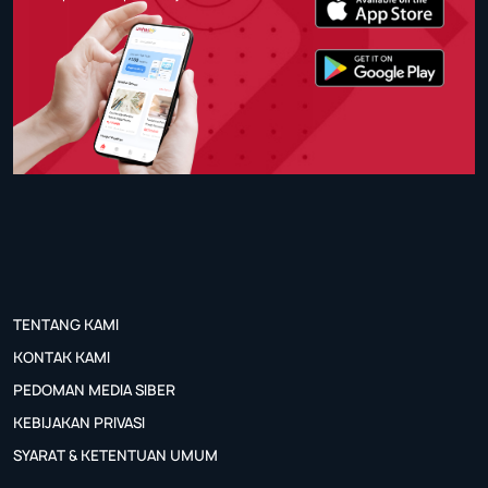
TENTANG KAMI
KONTAK KAMI
PEDOMAN MEDIA SIBER
KEBIJAKAN PRIVASI
SYARAT & KETENTUAN UMUM