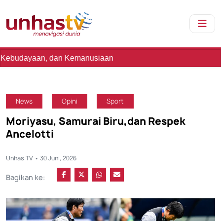
n Kemanusiaan
News
Opini
Sport
Moriyasu, Samurai Biru,dan Respek
Ancelotti
Unhas TV • 30 Juni, 2026
Bagikan ke: