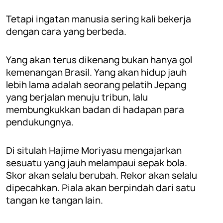
Tetapi ingatan manusia sering kali bekerja
dengan cara yang berbeda.
Yang akan terus dikenang bukan hanya gol
kemenangan Brasil.
Yang akan hidup jauh
lebih lama adalah seorang pelatih Jepang
yang berjalan menuju tribun, lalu
membungkukkan badan di hadapan para
pendukungnya.
Di situlah Hajime Moriyasu mengajarkan
sesuatu yang jauh melampaui sepak bola.
Skor akan selalu berubah. Rekor akan selalu
dipecahkan. Piala akan berpindah dari satu
tangan ke tangan lain.