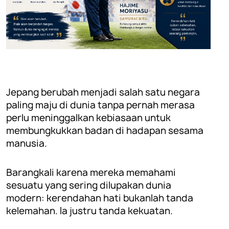
Jepang berubah menjadi salah satu negara
paling maju di dunia tanpa pernah merasa
perlu meninggalkan kebiasaan untuk
membungkukkan badan di hadapan sesama
manusia.
Barangkali karena mereka memahami
sesuatu yang sering dilupakan dunia
modern: kerendahan hati bukanlah tanda
kelemahan. Ia justru tanda kekuatan.