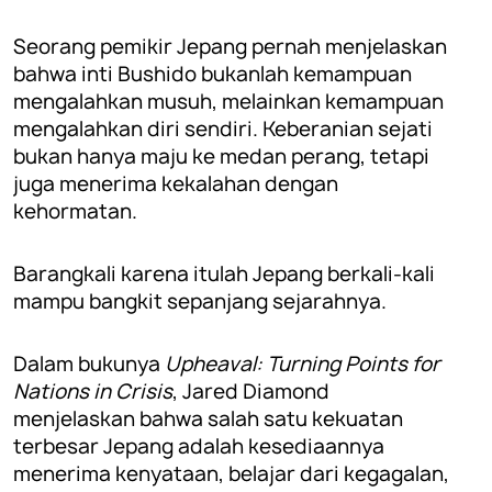
Seorang pemikir Jepang pernah menjelaskan
bahwa inti Bushido bukanlah kemampuan
mengalahkan musuh, melainkan kemampuan
mengalahkan diri sendiri. Keberanian sejati
bukan hanya maju ke medan perang, tetapi
juga menerima kekalahan dengan
kehormatan.
Barangkali karena itulah Jepang berkali-kali
mampu bangkit sepanjang sejarahnya.
Dalam bukunya
Upheaval: Turning Points for
Nations in Crisis
, Jared Diamond
menjelaskan bahwa salah satu kekuatan
terbesar Jepang adalah kesediaannya
menerima kenyataan, belajar dari kegagalan,