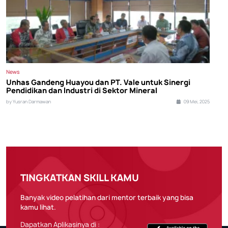
News
Unhas Gandeng Huayou dan PT. Vale untuk Sinergi
Pendidikan dan Industri di Sektor Mineral
by Yusran Darmawan
09 Mei, 2025
TINGKATKAN SKILL KAMU
Banyak video pelatihan dari mentor terbaik yang bisa
kamu lihat.
Dapatkan Aplikasinya di :