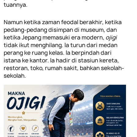
tuannya.
Namun ketika zaman feodal berakhir, ketika
pedang-pedang disimpan di museum, dan
ketika Jepang memasuki era modern,
ojigi
tidak ikut menghilang.
Ia turun dari medan
perang ke ruang kelas. Ia berpindah dari
istana ke kantor. Ia hadir di stasiun kereta,
restoran, toko, rumah sakit, bahkan sekolah-
sekolah.