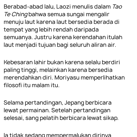
Berabad-abad lalu, Laozi menulis dalam
Tao
Te Ching
bahwa semua sungai mengalir
menuju laut karena laut bersedia berada di
tempat yang lebih rendah daripada
semuanya. Justru karena kerendahan itulah
laut menjadi tujuan bagi seluruh aliran air.
Kebesaran lahir bukan karena selalu berdiri
paling tinggi, melainkan karena bersedia
merendahkan diri.
Moriyasu memperlihatkan
filosofi itu malam itu.
Selama pertandingan, Jepang berbicara
lewat permainan. Setelah pertandingan
selesai, sang pelatih berbicara lewat sikap.
Ia tidak sedang mempermalukan dirinya