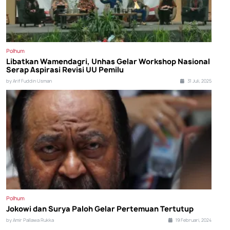
Polhum
Libatkan Wamendagri, Unhas Gelar Workshop Nasional
Serap Aspirasi Revisi UU Pemilu
by Arif Fuddin Usman
31 Juli, 2025
Polhum
Jokowi dan Surya Paloh Gelar Pertemuan Tertutup
by Amir Pallawa Rukka
19 Februari, 2024