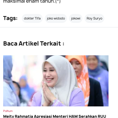
maksimal enam tahun.(*)
Tags:
dokter Tifa
joko widodo
jokowi
Roy Suryo
Baca Artikel Terkait :
Polhum
Meity Rahmatia Apresiasi Menteri HAM Serahkan RUU