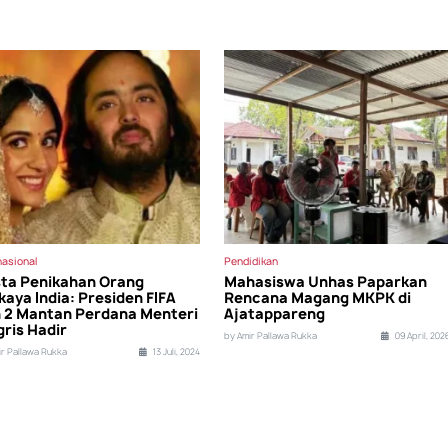
nasional
Pendidikan
ta Penikahan Orang
Mahasiswa Unhas Paparkan
kaya India: Presiden FIFA
Rencana Magang MKPK di
 2 Mantan Perdana Menteri
Ajatappareng
gris Hadir
by Amir Pallawa Rukka
09 April, 202
ir Pallawa Rukka
13 Juli, 2024