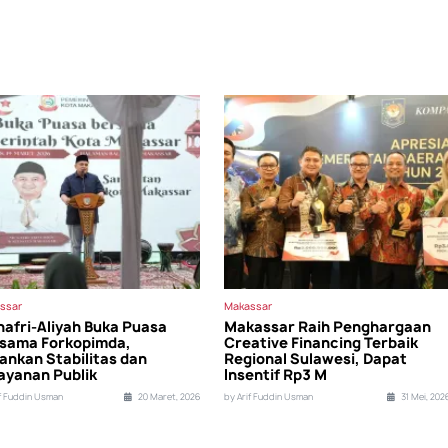
ssar
Makassar
afri-Aliyah Buka Puasa
Makassar Raih Penghargaan
sama Forkopimda,
Creative Financing Terbaik
ankan Stabilitas dan
Regional Sulawesi, Dapat
ayanan Publik
Insentif Rp3 M
if Fuddin Usman
20 Maret, 2026
by Arif Fuddin Usman
31 Mei, 202