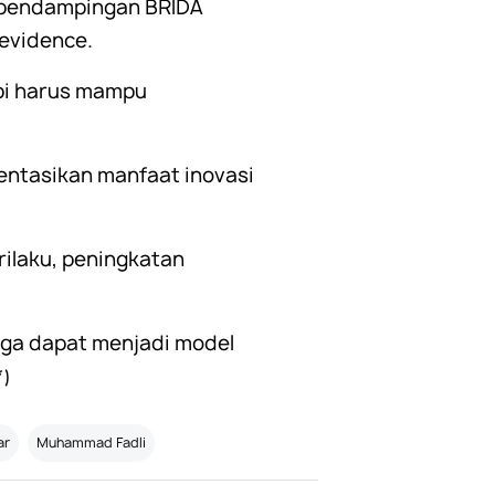
n pendampingan BRIDA
evidence.
api harus mampu
entasikan manfaat inovasi
ilaku, peningkatan
uga dapat menjadi model
*)
ar
Muhammad Fadli