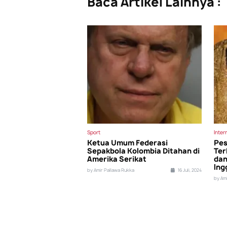
Baca Artikel Lainnya :
Sport
Inter
Ketua Umum Federasi
Pes
Sepakbola Kolombia Ditahan di
Ter
Amerika Serikat
dan
Ing
by Amir Pallawa Rukka
16 Juli, 2024
by Am