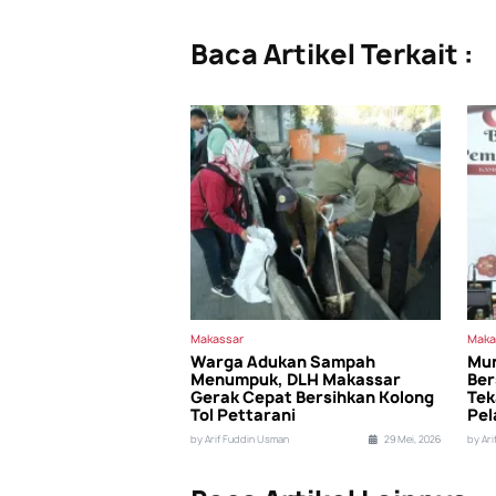
Baca Artikel Terkait :
Makassar
Maka
Warga Adukan Sampah
Mun
Menumpuk, DLH Makassar
Ber
Gerak Cepat Bersihkan Kolong
Tek
Tol Pettarani
Pel
by Arif Fuddin Usman
29 Mei, 2026
by Ar