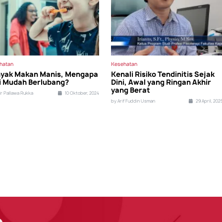
hatan
Kesehatan
yak Makan Manis, Mengapa
Kenali Risiko Tendinitis Sejak
i Mudah Berlubang?
Dini, Awal yang Ringan Akhir
yang Berat
ir Pallawa Rukka
10 Oktober, 2024
by Arif Fuddin Usman
29 April, 202