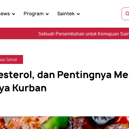
News
Program
Saintek
ebuah Persembahan untuk Kemajuan Sains, Kebudayaan, da
as Sehat
lesterol, dan Pentingnya M
aya Kurban