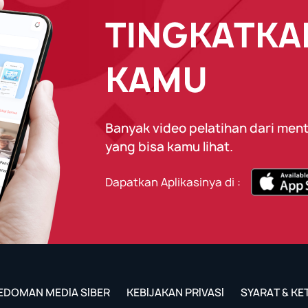
TINGKATKAN
KAMU
Banyak video pelatihan dari ment
yang bisa kamu lihat.
Dapatkan Aplikasinya di :
EDOMAN MEDIA SIBER
KEBIJAKAN PRIVASI
SYARAT & K