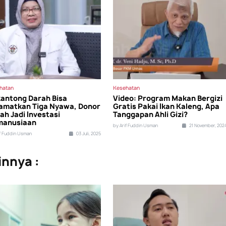
hatan
Kesehatan
antong Darah Bisa
Video: Program Makan Bergizi
amatkan Tiga Nyawa, Donor
Gratis Pakai Ikan Kaleng, Apa
ah Jadi Investasi
Tanggapan Ahli Gizi?
manusiaan
by Arif Fuddin Usman
21 November, 202
if Fuddin Usman
03 Juli, 2025
innya :