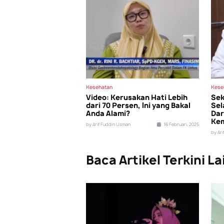
Kesehatan
Kese
Video: Kerusakan Hati Lebih
Sek
dari 70 Persen, Ini yang Bakal
Sel
Anda Alami?
Dar
Ke
by Arif Fuddin Usman
16 Februari, 2025
by Ar
Baca Artikel Terkini La