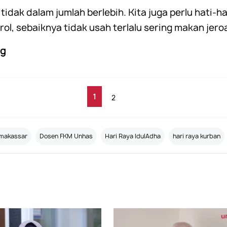
idak dalam jumlah berlebih. Kita juga perlu hati-h
rol, sebaiknya tidak usah terlalu sering makan jero
ng
1
2
 makassar
Dosen FKM Unhas
Hari Raya IdulAdha
hari raya kurban