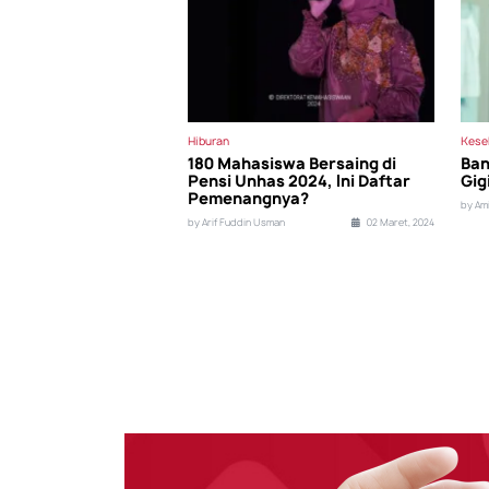
Hiburan
Kese
180 Mahasiswa Bersaing di
Ban
Pensi Unhas 2024, Ini Daftar
Gig
Pemenangnya?
by Am
by Arif Fuddin Usman
02 Maret, 2024