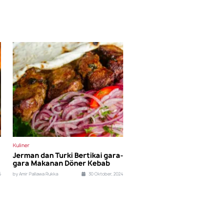
Kuliner
Jerman dan Turki Bertikai gara-
gara Makanan Döner Kebab
5
by Amir Pallawa Rukka
30 Oktober, 2024