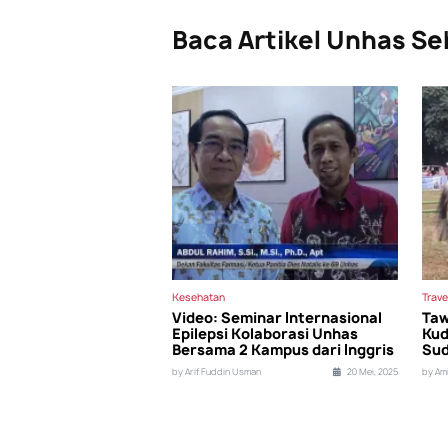
Baca Artikel Unhas Se
Kesehatan
Trave
Video: Seminar Internasional
Taw
Epilepsi Kolaborasi Unhas
Kud
Bersama 2 Kampus dari Inggris
Sud
by Arif Fuddin Usman
20 Mei, 2025
by Am