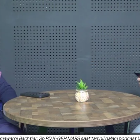
hmawarni Bachtiar, Sp PD K-GEH MARS saat tampil dalam podcast U