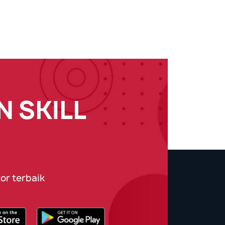
 SKILL
or terbaik