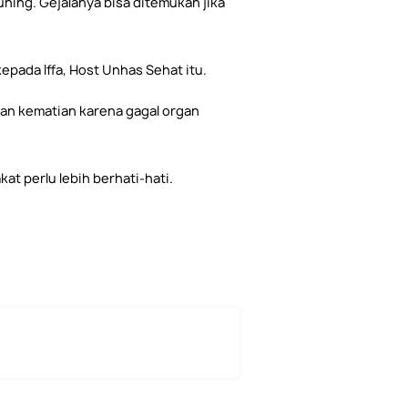
uning. Gejalanya bisa ditemukan jika
kepada Iffa, Host Unhas Sehat itu.
kan kematian karena gagal organ
 perlu lebih berhati-hati.