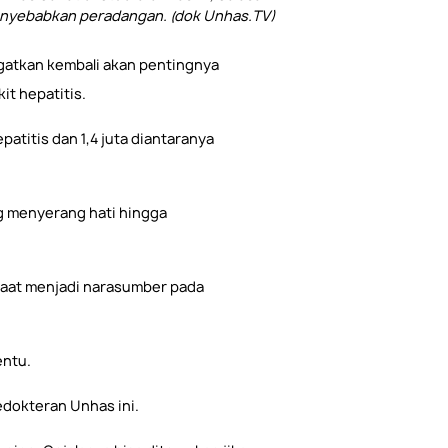
menyebabkan peradangan. (dok Unhas.TV)
gingatkan kembali akan pentingnya
it hepatitis.
atitis dan 1,4 juta diantaranya
g menyerang hati hingga
 saat menjadi narasumber pada
entu.
edokteran Unhas ini.