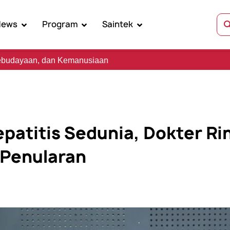
News
Program
Saintek
Kemanusiaan
epatitis Sedunia, Dokter Ri
Penularan