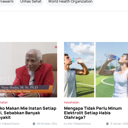
hmawarni
Unhas Sehat
World Health Organization
hatan
Kesehatan
iko Makan Mie Instan Setiap
Mengapa Tidak Perlu Minum
i, Sebabkan Banyak
Elektrolit Setiap Habis
yakit
Olahraga?
ir Pallawa Rukka
09 Oktober, 2024
by Amir Pallawa Rukka
31 Januari, 202