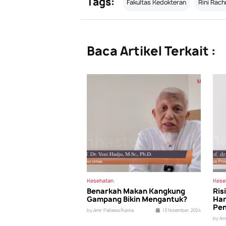
Tags:
Fakultas Kedokteran
Rini Rac
Baca Artikel Terkait :
Kesehatan
Kese
Benarkah Makan Kangkung
Ris
Gampang Bikin Mengantuk?
Har
Pen
by Amir Pallawa Rukka
13 November, 2024
by Am