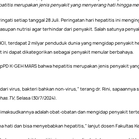
epatitis merupakan jenis penyakit yang menyerang hati hingga 
ringati setiap tanggal 28 Juli. Peringatan hari hepatitis ini men
upan nutrisi agar terhindar dari penyakit. Salah satunya penyak
), terdapat 2 milyar penduduk dunia yang mengidap penyakit hep
 ini dapat dikategorikan sebagai penyakit menular berbahaya.
SpPD K-GEH MARS bahwa hepatitis merupakan jenis penyakit yan
i virus, bakteri bahkan non-virus,” terang dr. Rini, sapaannya
has.TV
, Selasa (30/7/2024).
 dimaksudkannya adalah obat-obatan dan mengidap penyakit tert
 hati dan bisa menyebabkan hepatitis,” lanjut dosen Fakultas K