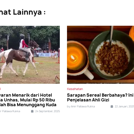
hat Lainnya :
l
Kesehatan
aran Menarik dari Hotel
Sarapan Sereal Berbahaya? Ini
a Unhas, Mulai Rp 50 Ribu
Penjelasan Ahli Gizi
ah Bisa Menunggang Kuda
by Amir Pallawa Rukka
22 Januari, 202
ir Pallawa Rukka
24 September, 2025