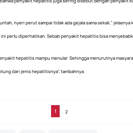
, bahwa penyakit hepatitis juga sering disebut dengan penyakit k
untah, nyeri perut sampai tidak ada gejala sama sekali,” jelasnya 
ini perlu diperhatikan. Sebab penyakit hepatitis bisa menyebab
nyakit hepatitis mampu menular. Sehingga menurutnya masyarakat
ng dari jenis hepatitisnya”, tambahnya.
1
2