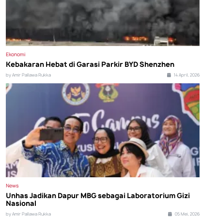
Ekonomi
Kebakaran Hebat di Garasi Parkir BYD Shenzhen
by Amir Pallawa Rukka
14 April, 2026
News
Unhas Jadikan Dapur MBG sebagai Laboratorium Gizi
Nasional
by Amir Pallawa Rukka
05 Mei, 2026