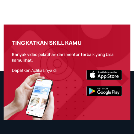
TINGKATKAN SKILL KAMU
Banyak video pelatihan dari mentor terbaik yang bisa
kamu lihat.
Dapatkan Aplikasinya di :