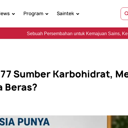
News
Program
Saintek
h Persembahan untuk Kemajuan Sains, Kebudayaan, dan Ke
 77 Sumber Karbohidrat, M
a Beras?