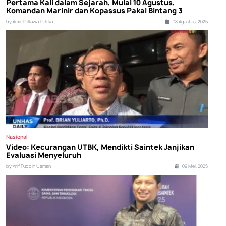
Pertama Kali dalam Sejarah, Mulai 10 Agustus,
Komandan Marinir dan Kopassus Pakai Bintang 3
by Amir Pallawa Rukka
08 Agustus, 2025
Nasional
Video: Kecurangan UTBK, Mendikti Saintek Janjikan
Evaluasi Menyeluruh
by Arif Fuddin Usman
09 Mei, 2025