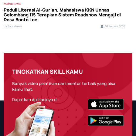
Mahasiswa
Peduli Literasi Al-Qur’an, Mahasiswa KKN Unhas
Gelombang 115 Terapkan Sistem Roadshow Mengaji di
Desa Bonto Loe
by Supratman
08 Januari, 2026
TINGKATKAN SKILL KAMU
Banyak video pelatihan dari mentor terbaik yang bisa
kamu lihat.
Dapatkan Aplikasinya di :