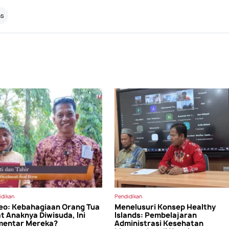
as
idikan
Pendidikan
eo: Kebahagiaan Orang Tua
Menelusuri Konsep Healthy
t Anaknya Diwisuda, Ini
Islands: Pembelajaran
mentar Mereka?
Administrasi Kesehatan