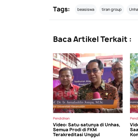
Tags:
beasiswa
tiran group
Unh
Baca Artikel Terkait :
Pendidikan
Pend
Video: Satu-satunya di Unhas,
Vid
Semua Prodi di FKM
Saa
Terakreditasi Unggul
Ko