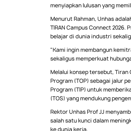
menyiapkan lulusan yang memili
Menurut Rahman, Unhas adala
TIRAN Campus Connect 2026. P
belajar di dunia industri sek
"Kami ingin membangun kemitr
sekaligus memperkuat hubungan
Melalui konsep tersebut, Tira
Program (TOP) sebagai jalur p
Program (TIP) untuk memberika
(TOS) yang mendukung pengem
Rektor Unhas Prof JJ menyambut
salah satu kunci dalam mening
ke dunia kerja.