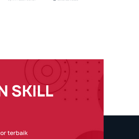
 SKILL
or terbaik