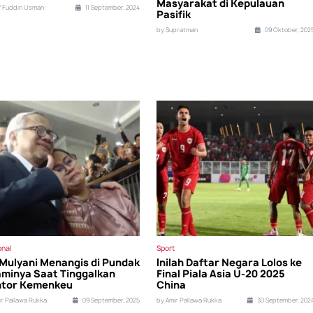
Masyarakat di Kepulauan
if Fuddin Usman
11 September, 2024
Pasifik
by Supratman
09 Oktober, 202
onal
Sport
 Mulyani Menangis di Pundak
Inilah Daftar Negara Lolos ke
minya Saat Tinggalkan
Final Piala Asia U-20 2025
tor Kemenkeu
China
ir Pallawa Rukka
09 September, 2025
by Amir Pallawa Rukka
30 September, 202