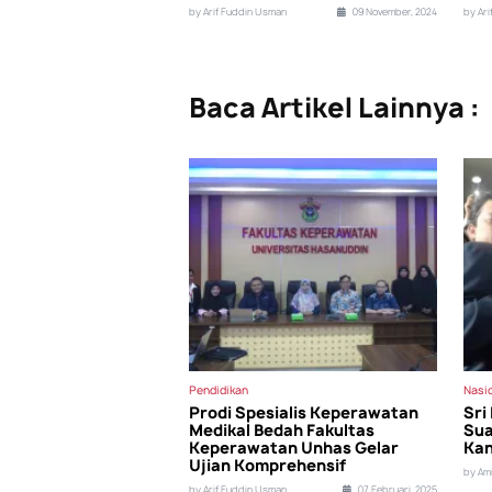
by Arif Fuddin Usman
09 November, 2024
by Ar
Baca Artikel Lainnya :
Pendidikan
Nasi
Prodi Spesialis Keperawatan
Sri
Medikal Bedah Fakultas
Sua
Keperawatan Unhas Gelar
Kan
Ujian Komprehensif
by Am
by Arif Fuddin Usman
07 Februari, 2025