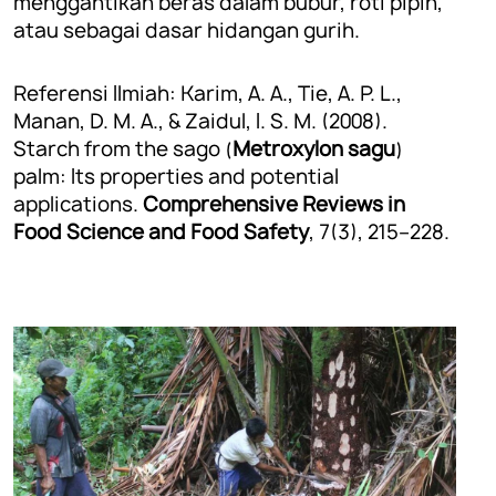
menggantikan beras dalam bubur, roti pipih,
atau sebagai dasar hidangan gurih.
Referensi Ilmiah: Karim, A. A., Tie, A. P. L.,
Manan, D. M. A., & Zaidul, I. S. M. (2008).
Starch from the sago (
Metroxylon sagu
)
palm: Its properties and potential
applications.
Comprehensive Reviews in
Food Science and Food Safety
, 7(3), 215–228.