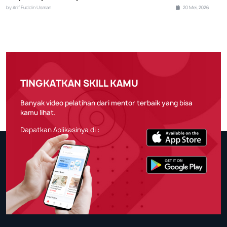
by Arif Fuddin Usman
20 Mei, 2026
TINGKATKAN SKILL KAMU
Banyak video pelatihan dari mentor terbaik yang bisa
kamu lihat.
Dapatkan Aplikasinya di :