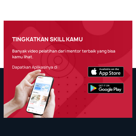
TINGKATKAN SKILL KAMU
Banyak video pelatihan dari mentor terbaik yang bisa
kamu lihat.
Dapatkan Aplikasinya di :