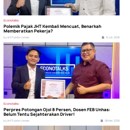
Econotalks
Polemik Pajak JHT Kembali Mencuat, Benarkah
Memberatkan Pekerja?
by Arif Fuddin Usman
15 Juli, 2026
Econotalks
Perpres Potongan Ojol 8 Persen, Dosen FEB Unhas:
Belum Tentu Sejahterakan Driver!
by Arif Fuddin Usman
08 Mei, 2026