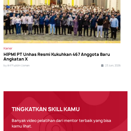
Karier
HIPMI PT Unhas Resmi Kukuhkan 467 Anggota Baru
Angkatan X
by Arif Fuddin Usman
23 Juni, 2026
TINGKATKAN SKILL KAMU
Banyak video pelatihan dari mentor terbaik yang bisa
kamu lihat.