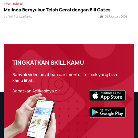
Internasional
Melinda Bersyukur Telah Cerai dengan Bill Gates
by Amir Pallawa Rukka
05 Februari, 2026
TINGKATKAN SKILL KAMU
Banyak video pelatihan dari mentor terbaik yang bisa
kamu lihat.
Dapatkan Aplikasinya di :