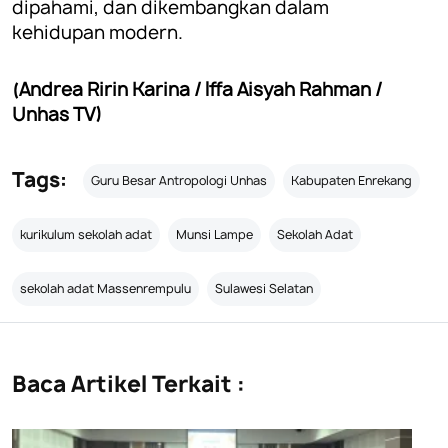
dipahami, dan dikembangkan dalam
kehidupan modern.
(Andrea Ririn Karina / Iffa Aisyah Rahman /
Unhas TV)
Tags:
Guru Besar Antropologi Unhas
Kabupaten Enrekang
kurikulum sekolah adat
Munsi Lampe
Sekolah Adat
sekolah adat Massenrempulu
Sulawesi Selatan
Baca Artikel Terkait :