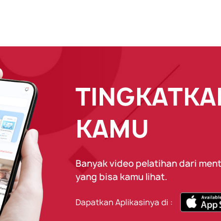
TINGKATKAN
KAMU
Banyak video pelatihan dari ment
yang bisa kamu lihat.
Dapatkan Aplikasinya di :