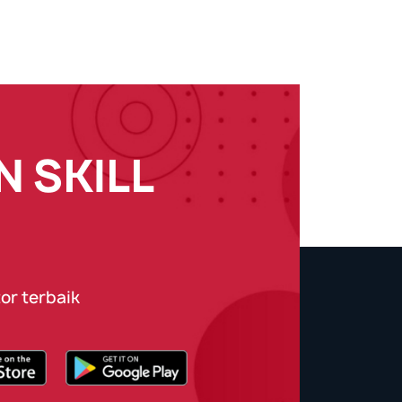
 SKILL
or terbaik