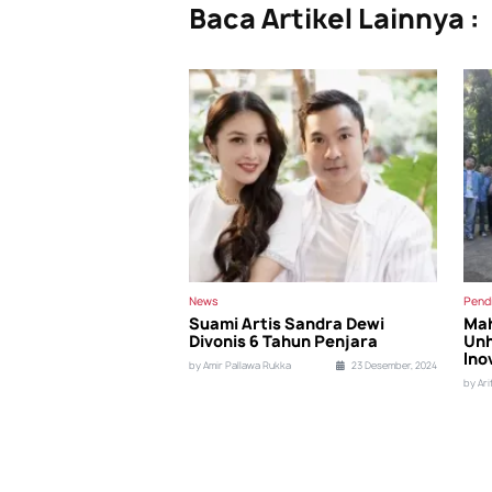
Baca Artikel Lainnya :
News
Pend
Suami Artis Sandra Dewi
Mah
Divonis 6 Tahun Penjara
Unh
Ino
by Amir Pallawa Rukka
23 Desember, 2024
by Ar