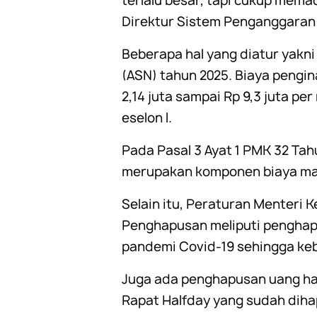
terlalu besar, tapi cukup mema
Direktur Sistem Penganggaran Di
Beberapa hal yang diatur yakni
(ASN) tahun 2025. Biaya pengin
2,14 juta sampai Rp 9,3 juta pe
eselon I.
Pada Pasal 3 Ayat 1 PMK 32 Tah
merupakan komponen biaya mas
Selain itu, Peraturan Menteri
Penghapusan meliputi penghapu
pandemi Covid-19 sehingga keb
Juga ada penghapusan uang har
Rapat Halfday yang sudah diha