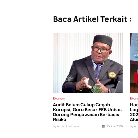
Baca Artikel Terkait :
Ekonomi
Ekon
Audit Belum Cukup Cegah
Had
Korupsi, Guru Besar FEB Unhas
Log
Dorong Pengawasan Berbasis
202
Risiko
Alu
by Arif Fuddin Usman
25 Juni, 2026
by Ar