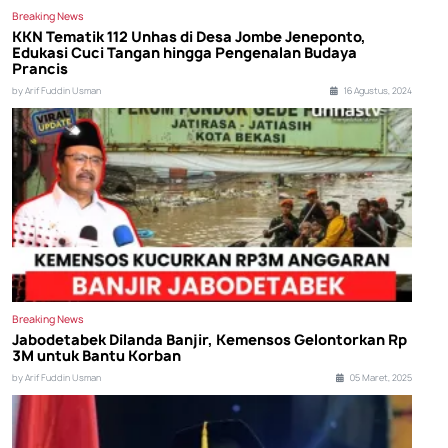
Breaking News
KKN Tematik 112 Unhas di Desa Jombe Jeneponto,
Edukasi Cuci Tangan hingga Pengenalan Budaya
Prancis
by Arif Fuddin Usman
16 Agustus, 2024
Breaking News
Jabodetabek Dilanda Banjir, Kemensos Gelontorkan Rp
3M untuk Bantu Korban
by Arif Fuddin Usman
05 Maret, 2025