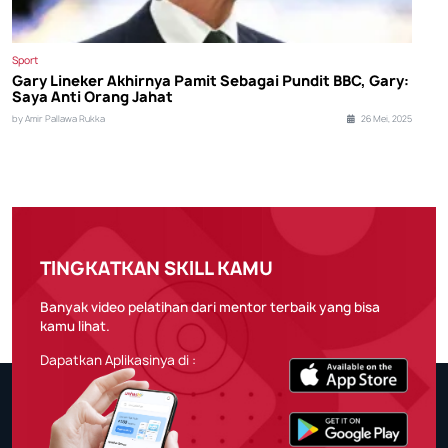
Sport
Gary Lineker Akhirnya Pamit Sebagai Pundit BBC, Gary:
Saya Anti Orang Jahat
by Amir Pallawa Rukka
26 Mei, 2025
TINGKATKAN SKILL KAMU
Banyak video pelatihan dari mentor terbaik yang bisa
kamu lihat.
Dapatkan Aplikasinya di :