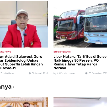
king News
Breaking News
um Ada di Sulawesi, Guru
Libur Nataru, Tarif Bus di Sulse
ar Epidemiologi Unhas
Naik hingga 50 Persen, PO
ut Superflu Lebih Ringan
Remaja Jaya Tetap Harga
i Covid-19
Normal
if Fuddin Usman
06 Januari, 2026
by Arif Fuddin Usman
30 Desember, 202
nnya :