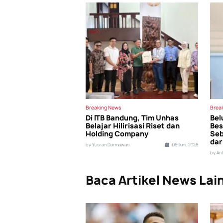
Breaking News
Brea
Di ITB Bandung, Tim Unhas
Bel
Belajar Hilirisasi Riset dan
Bes
Holding Company
Seb
dar
by Yusran Darmawan
06 Juni, 2026
by Ar
Baca Artikel News Lai