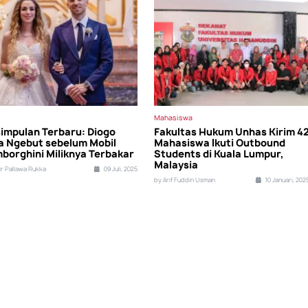
Mahasiswa
impulan Terbaru: Diogo
Fakultas Hukum Unhas Kirim 4
a Ngebut sebelum Mobil
Mahasiswa Ikuti Outbound
borghini Miliknya Terbakar
Students di Kuala Lumpur,
Malaysia
ir Pallawa Rukka
09 Juli, 2025
by Arif Fuddin Usman
10 Januari, 202