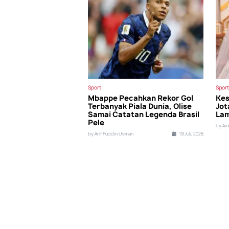
Sport
Sport
Mbappe Pecahkan Rekor Gol
Kes
Terbanyak Piala Dunia, Olise
Jot
Samai Catatan Legenda Brasil
Lam
Pele
by Am
by Arif Fuddin Usman
19 Juli, 2026