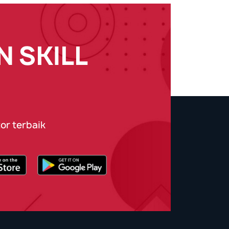
 SKILL
or terbaik