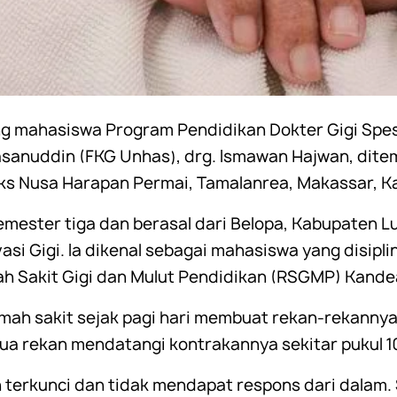
ng mahasiswa Program Pendidikan Dokter Gigi Spes
asanuddin (FKG Unhas), drg. Ismawan Hajwan, dite
s Nusa Harapan Permai, Tamalanrea, Makassar, Kam
emester tiga dan berasal dari Belopa, Kabupaten L
si Gigi. Ia dikenal sebagai mahasiswa yang disipli
ah Sakit Gigi dan Mulut Pendidikan (RSGMP) Kande
mah sakit sejak pagi hari membuat rekan-rekannya
a rekan mendatangi kontrakannya sekitar pukul 10
terkunci dan tidak mendapat respons dari dalam.