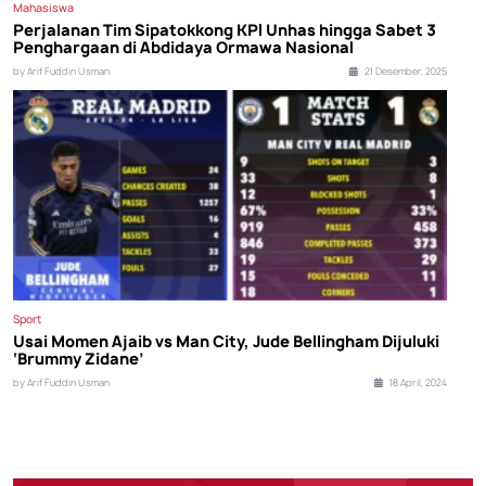
Mahasiswa
Perjalanan Tim Sipatokkong KPI Unhas hingga Sabet 3
Penghargaan di Abdidaya Ormawa Nasional
by Arif Fuddin Usman
21 Desember, 2025
Sport
Usai Momen Ajaib vs Man City, Jude Bellingham Dijuluki
‘Brummy Zidane’
by Arif Fuddin Usman
18 April, 2024